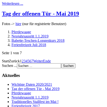
Weiterlesen ...
Tag der offenen Tür - Mai 2019
Fotos ->
hier
(nur für registrierte Benutzer)
Pferdewaage
Neujahrsausritt 1.1.2019
Babette-Teschen-Longenkurs 2018
Ferienfreizeit Juli 2018
Seite 1 von 7
Start
Zurück
1
2
3
4
5
6
7
Weiter
Ende
Suchen ...
Aktuelles
Wichtige Daten 2020/2021
Tag der offenen Tür - Mai 2019
Pferdewaage
Neujahrsausritt 1.1.2019
Traditionelles Stallfest im Mai !
Ferienfreizeit 2017