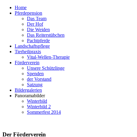
Home
Pferdepension
Das Team
Der Hof
Die Weiden
Das Reiterstübchen
Pachtpferde
Landschaftspflege
Tierheilpraxis
Vital-Wellen-Therapie
Förderverein
Unsere Schützlinge
Spenden
der Vorstand
Satzung
Bildergalerien
Panoramabilder
Winterbild
Winterbild 2
Sommerfest 2014
Der Förderverein