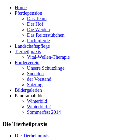
Home
Pferdepension
Das Team
Der Hof
Die Weiden
Das Reiterstübchen
Pachtpferde
Landschaftspflege
Tierheilpraxis
Vital-Wellen-Therapie
Förderverein
Unsere Schützlinge
Spenden
der Vorstand
Satzung
Bildergalerien
Panoramabilder
Winterbild
Winterbild 2
Sommerfest 2014
Die Tierheilpraxis
Die Tierheilpraxis