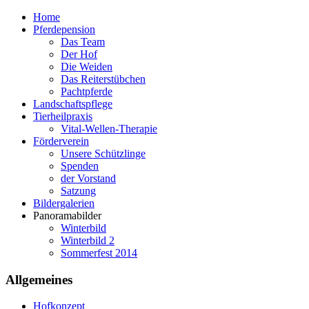
Home
Pferdepension
Das Team
Der Hof
Die Weiden
Das Reiterstübchen
Pachtpferde
Landschaftspflege
Tierheilpraxis
Vital-Wellen-Therapie
Förderverein
Unsere Schützlinge
Spenden
der Vorstand
Satzung
Bildergalerien
Panoramabilder
Winterbild
Winterbild 2
Sommerfest 2014
Allgemeines
Hofkonzept