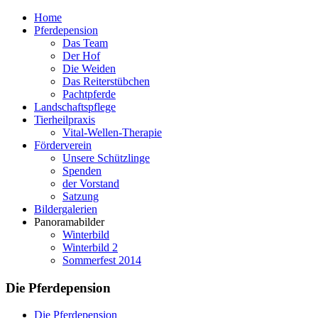
Home
Pferdepension
Das Team
Der Hof
Die Weiden
Das Reiterstübchen
Pachtpferde
Landschaftspflege
Tierheilpraxis
Vital-Wellen-Therapie
Förderverein
Unsere Schützlinge
Spenden
der Vorstand
Satzung
Bildergalerien
Panoramabilder
Winterbild
Winterbild 2
Sommerfest 2014
Die Pferdepension
Die Pferdepension