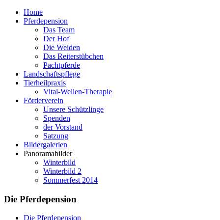
Home
Pferdepension
Das Team
Der Hof
Die Weiden
Das Reiterstübchen
Pachtpferde
Landschaftspflege
Tierheilpraxis
Vital-Wellen-Therapie
Förderverein
Unsere Schützlinge
Spenden
der Vorstand
Satzung
Bildergalerien
Panoramabilder
Winterbild
Winterbild 2
Sommerfest 2014
Die Pferdepension
Die Pferdepension