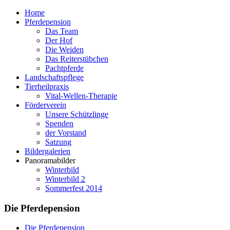
Home
Pferdepension
Das Team
Der Hof
Die Weiden
Das Reiterstübchen
Pachtpferde
Landschaftspflege
Tierheilpraxis
Vital-Wellen-Therapie
Förderverein
Unsere Schützlinge
Spenden
der Vorstand
Satzung
Bildergalerien
Panoramabilder
Winterbild
Winterbild 2
Sommerfest 2014
Die Pferdepension
Die Pferdepension