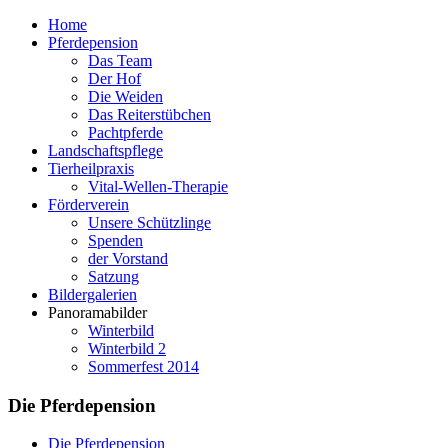
Home
Pferdepension
Das Team
Der Hof
Die Weiden
Das Reiterstübchen
Pachtpferde
Landschaftspflege
Tierheilpraxis
Vital-Wellen-Therapie
Förderverein
Unsere Schützlinge
Spenden
der Vorstand
Satzung
Bildergalerien
Panoramabilder
Winterbild
Winterbild 2
Sommerfest 2014
Die Pferdepension
Die Pferdepension