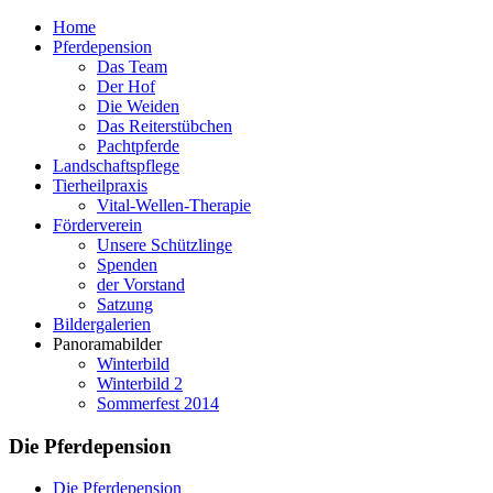
Home
Pferdepension
Das Team
Der Hof
Die Weiden
Das Reiterstübchen
Pachtpferde
Landschaftspflege
Tierheilpraxis
Vital-Wellen-Therapie
Förderverein
Unsere Schützlinge
Spenden
der Vorstand
Satzung
Bildergalerien
Panoramabilder
Winterbild
Winterbild 2
Sommerfest 2014
Die Pferdepension
Die Pferdepension