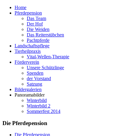
Home
Pferdepension
Das Team
Der Hof
Die Weiden
Das Reiterstübchen
Pachtpferde
Landschaftspflege
Tierheilpraxis
Vital-Wellen-Therapie
Förderverein
Unsere Schützlinge
Spenden
der Vorstand
Satzung
Bildergalerien
Panoramabilder
Winterbild
Winterbild 2
Sommerfest 2014
Die Pferdepension
Die Pferdepension