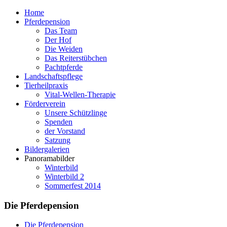
Home
Pferdepension
Das Team
Der Hof
Die Weiden
Das Reiterstübchen
Pachtpferde
Landschaftspflege
Tierheilpraxis
Vital-Wellen-Therapie
Förderverein
Unsere Schützlinge
Spenden
der Vorstand
Satzung
Bildergalerien
Panoramabilder
Winterbild
Winterbild 2
Sommerfest 2014
Die Pferdepension
Die Pferdepension