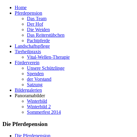
Home
Pferdepension
Das Team
Der Hof
Die Weiden
Das Reiterstübchen
Pachtpferde
Landschaftspflege
Tierheilpraxis
Vital-Wellen-Therapie
Förderverein
Unsere Schützlinge
Spenden
der Vorstand
Satzung
Bildergalerien
Panoramabilder
Winterbild
Winterbild 2
Sommerfest 2014
Die Pferdepension
Die Pferdepension