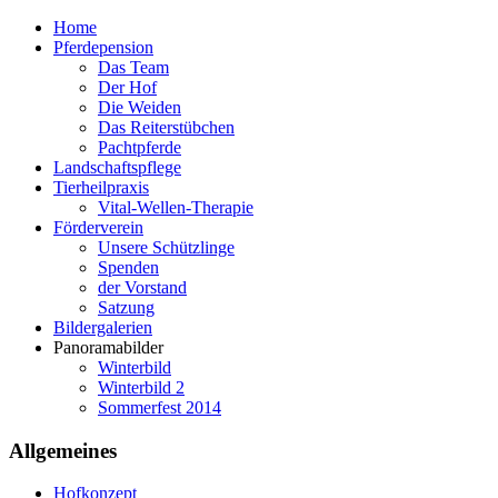
Home
Pferdepension
Das Team
Der Hof
Die Weiden
Das Reiterstübchen
Pachtpferde
Landschaftspflege
Tierheilpraxis
Vital-Wellen-Therapie
Förderverein
Unsere Schützlinge
Spenden
der Vorstand
Satzung
Bildergalerien
Panoramabilder
Winterbild
Winterbild 2
Sommerfest 2014
Allgemeines
Hofkonzept