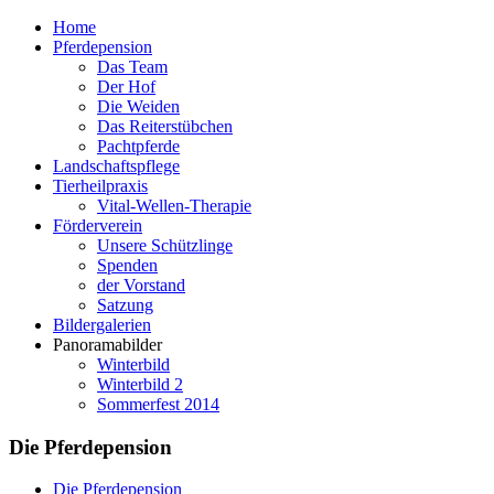
Home
Pferdepension
Das Team
Der Hof
Die Weiden
Das Reiterstübchen
Pachtpferde
Landschaftspflege
Tierheilpraxis
Vital-Wellen-Therapie
Förderverein
Unsere Schützlinge
Spenden
der Vorstand
Satzung
Bildergalerien
Panoramabilder
Winterbild
Winterbild 2
Sommerfest 2014
Die Pferdepension
Die Pferdepension