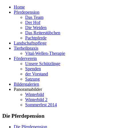
Home
Pferdepension
Das Team
Der Hof
Die Weiden
Das Reiterstübchen
Pachtpferde
Landschaftspflege
Tierheilpraxis
Vital-Wellen-Therapie
Förderverein
Unsere Schützlinge
Spenden
der Vorstand
Satzung
Bildergalerien
Panoramabilder
Winterbild
Winterbild 2
Sommerfest 2014
Die Pferdepension
Die Pferdepension