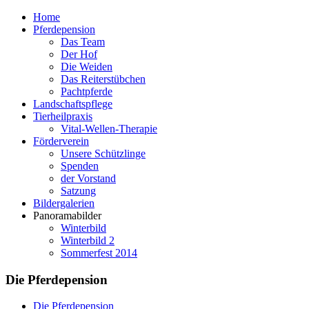
Home
Pferdepension
Das Team
Der Hof
Die Weiden
Das Reiterstübchen
Pachtpferde
Landschaftspflege
Tierheilpraxis
Vital-Wellen-Therapie
Förderverein
Unsere Schützlinge
Spenden
der Vorstand
Satzung
Bildergalerien
Panoramabilder
Winterbild
Winterbild 2
Sommerfest 2014
Die Pferdepension
Die Pferdepension