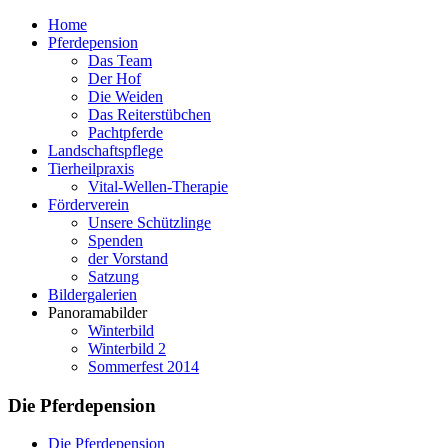
Home
Pferdepension
Das Team
Der Hof
Die Weiden
Das Reiterstübchen
Pachtpferde
Landschaftspflege
Tierheilpraxis
Vital-Wellen-Therapie
Förderverein
Unsere Schützlinge
Spenden
der Vorstand
Satzung
Bildergalerien
Panoramabilder
Winterbild
Winterbild 2
Sommerfest 2014
Die Pferdepension
Die Pferdepension