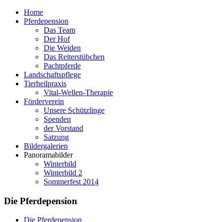
Home
Pferdepension
Das Team
Der Hof
Die Weiden
Das Reiterstübchen
Pachtpferde
Landschaftspflege
Tierheilpraxis
Vital-Wellen-Therapie
Förderverein
Unsere Schützlinge
Spenden
der Vorstand
Satzung
Bildergalerien
Panoramabilder
Winterbild
Winterbild 2
Sommerfest 2014
Die Pferdepension
Die Pferdepension