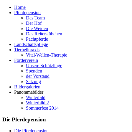
Home
Pferdepension
Das Team
Der Hof
Die Weiden
Das Reiterstübchen
Pachtpferde
Landschaftspflege
Tierheilpraxis
Vital-Wellen-Therapie
Förderverein
Unsere Schützlinge
Spenden
der Vorstand
Satzung
Bildergalerien
Panoramabilder
Winterbild
Winterbild 2
Sommerfest 2014
Die Pferdepension
Die Pferdepension