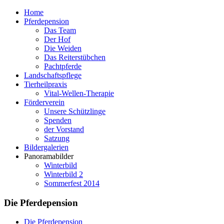
Home
Pferdepension
Das Team
Der Hof
Die Weiden
Das Reiterstübchen
Pachtpferde
Landschaftspflege
Tierheilpraxis
Vital-Wellen-Therapie
Förderverein
Unsere Schützlinge
Spenden
der Vorstand
Satzung
Bildergalerien
Panoramabilder
Winterbild
Winterbild 2
Sommerfest 2014
Die Pferdepension
Die Pferdepension