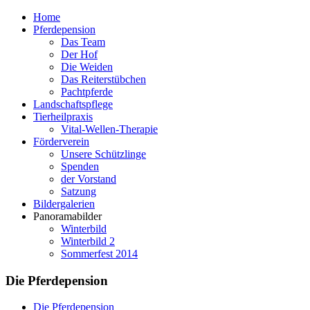
Home
Pferdepension
Das Team
Der Hof
Die Weiden
Das Reiterstübchen
Pachtpferde
Landschaftspflege
Tierheilpraxis
Vital-Wellen-Therapie
Förderverein
Unsere Schützlinge
Spenden
der Vorstand
Satzung
Bildergalerien
Panoramabilder
Winterbild
Winterbild 2
Sommerfest 2014
Die Pferdepension
Die Pferdepension