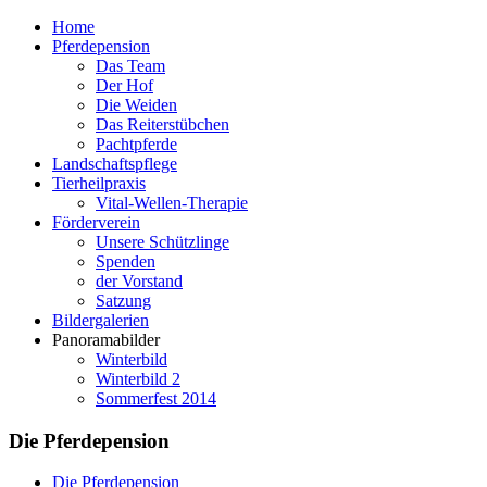
Home
Pferdepension
Das Team
Der Hof
Die Weiden
Das Reiterstübchen
Pachtpferde
Landschaftspflege
Tierheilpraxis
Vital-Wellen-Therapie
Förderverein
Unsere Schützlinge
Spenden
der Vorstand
Satzung
Bildergalerien
Panoramabilder
Winterbild
Winterbild 2
Sommerfest 2014
Die Pferdepension
Die Pferdepension